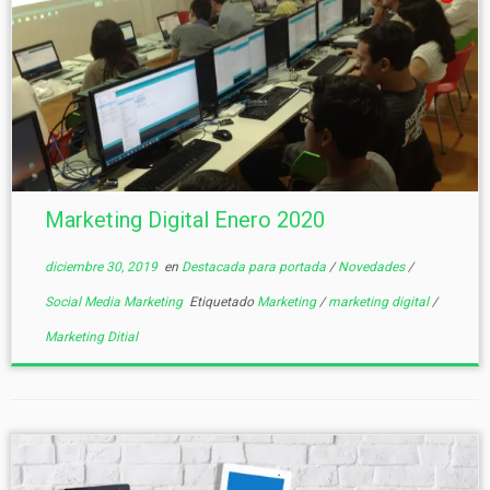
Marketing Digital Enero 2020
diciembre 30, 2019
en
Destacada para portada
/
Novedades
/
Social Media Marketing
Etiquetado
Marketing
/
marketing digital
/
Marketing Ditial