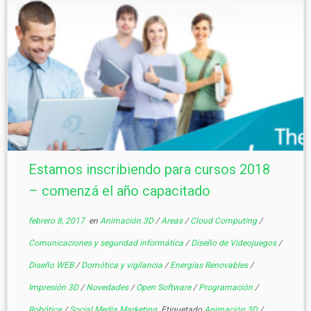
Estamos inscribiendo para cursos 2018
– comenzá el año capacitado
febrero 8, 2017
en
Animación 3D
/
Areas
/
Cloud Computing
/
Comunicaciones y seguridad informática
/
Diseño de Videojuegos
/
Diseño WEB
/
Domótica y vigilancia
/
Energías Renovables
/
Impresión 3D
/
Novedades
/
Open Software
/
Programación
/
Robótica
/
Social Media Marketing
Etiquetado
Animación 3D
/