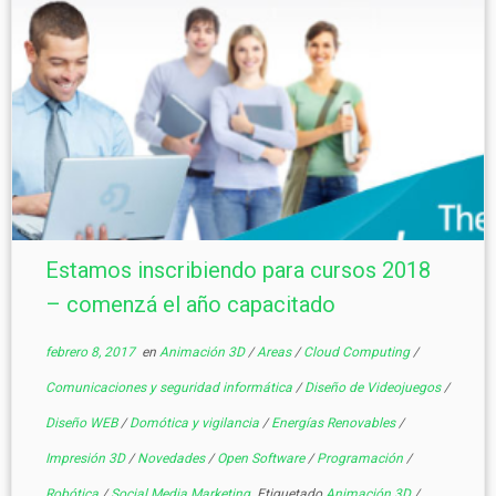
Estamos inscribiendo para cursos 2018
– comenzá el año capacitado
febrero 8, 2017
en
Animación 3D
/
Areas
/
Cloud Computing
/
Comunicaciones y seguridad informática
/
Diseño de Videojuegos
/
Diseño WEB
/
Domótica y vigilancia
/
Energías Renovables
/
Impresión 3D
/
Novedades
/
Open Software
/
Programación
/
Robótica
/
Social Media Marketing
Etiquetado
Animación 3D
/