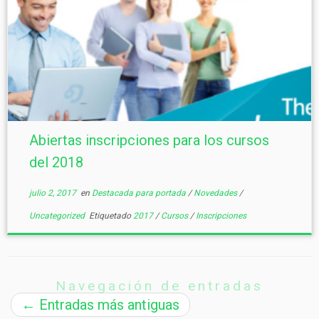
Abiertas inscripciones para los cursos
del 2018
julio 2, 2017
en
Destacada para portada
/
Novedades
/
Uncategorized
Etiquetado
2017
/
Cursos
/
Inscripciones
Navegación de entradas
←
Entradas más antiguas