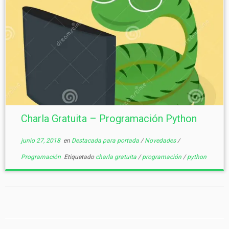
Charla Gratuita – Programación Python
junio 27, 2018
en
Destacada para portada
/
Novedades
/
Programación
Etiquetado
charla gratuita
/
programación
/
python