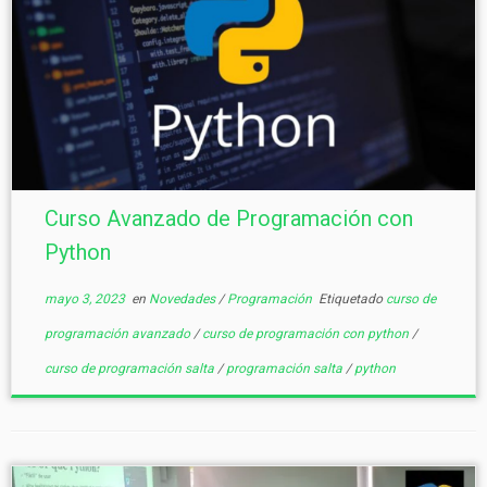
Curso Avanzado de Programación con
Python
mayo 3, 2023
en
Novedades
/
Programación
Etiquetado
curso de
programación avanzado
/
curso de programación con python
/
curso de programación salta
/
programación salta
/
python