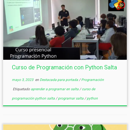
10
Curso de Programación con Python Salta
mayo 3, 2023
en
Destacada para portada
/
Programación
Etiquetado
aprender a programar en salta
/
curso de
programación python salta
/
programar salta
/
python