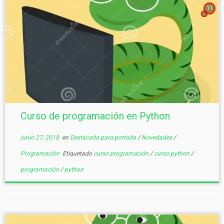
11
Curso de programación en Python
junio 27, 2018
en
Destacada para portada
/
Novedades
/
Programación
Etiquetado
curso programación
/
curso python
/
programación
/
python