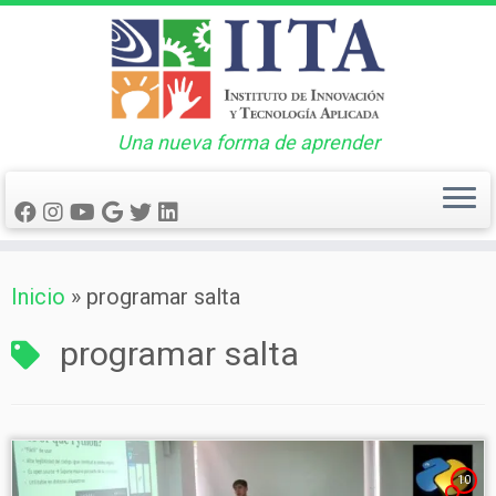
Una nueva forma de aprender
Saltar
Inicio
»
programar salta
al
contenido
programar salta
10