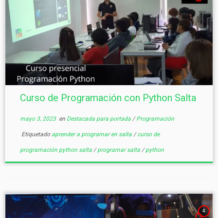
Curso de Programación con Python Salta
mayo 3, 2023
en
Destacada para portada
/
Programación
Etiquetado
aprender a programar en salta
/
curso de
programación python salta
/
programar salta
/
python
4