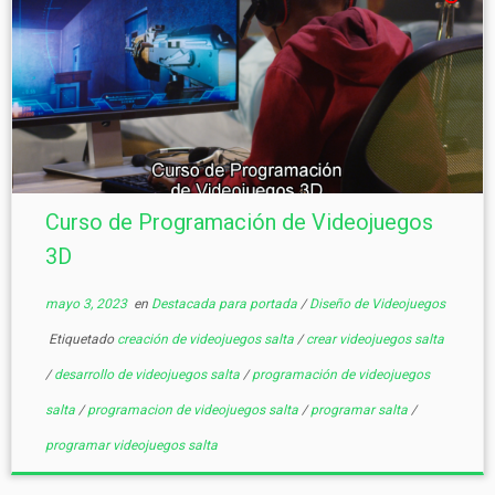
Curso de Programación de Videojuegos
3D
mayo 3, 2023
en
Destacada para portada
/
Diseño de Videojuegos
Etiquetado
creación de videojuegos salta
/
crear videojuegos salta
/
desarrollo de videojuegos salta
/
programación de videojuegos
salta
/
programacion de videojuegos salta
/
programar salta
/
programar videojuegos salta