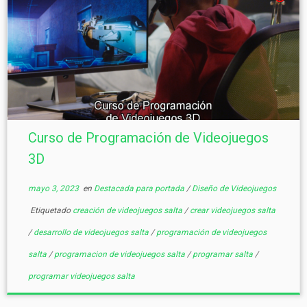
Curso de Programación de Videojuegos
3D
mayo 3, 2023
en
Destacada para portada
/
Diseño de Videojuegos
Etiquetado
creación de videojuegos salta
/
crear videojuegos salta
/
desarrollo de videojuegos salta
/
programación de videojuegos
salta
/
programacion de videojuegos salta
/
programar salta
/
programar videojuegos salta