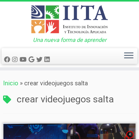
Una nueva forma de aprender
Saltar
Inicio
»
crear videojuegos salta
al
contenido
crear videojuegos salta
4