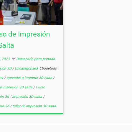
so de Impresión
Salta
, 2023
en
Destacada para portada
sión 3D
/
Uncategorized
Etiquetado
ter
/
aprender a imprimir 3D salta
/
e impresión 3D salta
/
Curso
ión 3d
/
impresión 3D salta
/
ora 3d
/
taller de impresión 3D salta