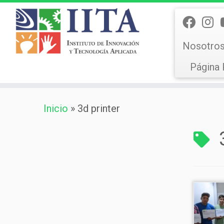
Nosotro
Página 
Saltar
Inicio
»
3d printer
al
contenido