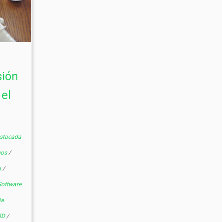
sión
el
stacada
gos
/
a
/
oftware
la
3D
/