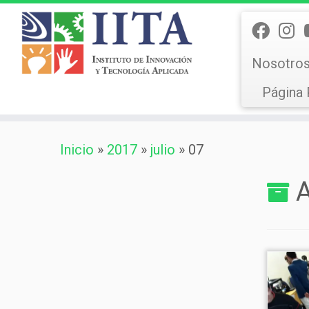
Nosotro
Página 
Saltar
Inicio
»
2017
»
julio
»
07
al
contenido
A