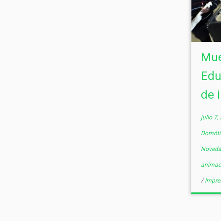
Mue
Edu
de 
julio 7,
Domótic
Noved
animaci
/
Impre