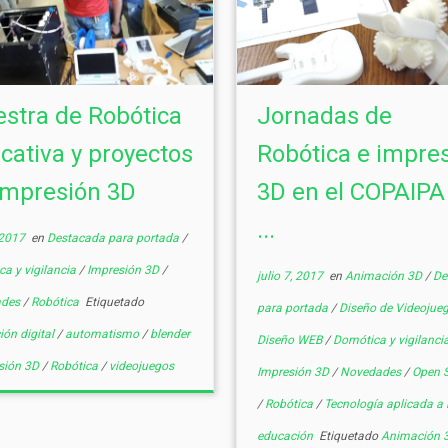
stra de Robótica
Jornadas de
cativa y proyectos
Robótica e impre
impresión 3D
3D en el COPAIPA 
...
 2017
en
Destacada para portada
/
a y vigilancia
/
Impresión 3D
/
julio 7, 2017
en
Animación 3D
/
De
ades
/
Robótica
Etiquetado
para portada
/
Diseño de Videojue
ón digital
/
automatismo
/
blender
Diseño WEB
/
Domótica y vigilanci
sión 3D
/
Robótica
/
videojuegos
Impresión 3D
/
Novedades
/
Open S
/
Robótica
/
Tecnología aplicada a 
educación
Etiquetado
Animación 