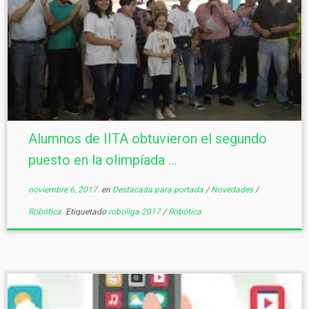
Alumnos de IITA obtuvieron el segundo
puesto en la olimpíada ...
noviembre 6, 2017
en
Destacada para portada
/
Novedades
/
Robótica
Etiquetado
roboliga 2017
/
Robótica