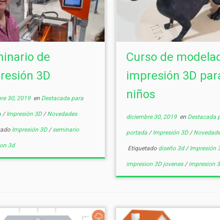
inario de
Curso de modela
resión 3D
impresión 3D par
niños
re 30, 2019
en
Destacada para
a
/
Impresión 3D
/
Novedades
diciembre 30, 2019
en
Destacada 
tado
Impresión 3D
/
seminario
portada
/
Impresión 3D
/
Novedade
ion 3d
Etiquetado
diseño 3d
/
Impresión
impresion 3D jovenes
/
impresion 3