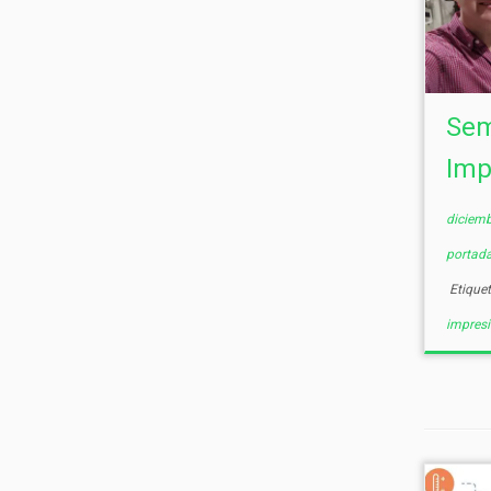
Sem
Imp
diciemb
portad
Etique
impres