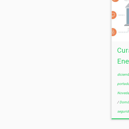
Cur
Ene
diciemb
portad
Noved
/
Domó
seguri