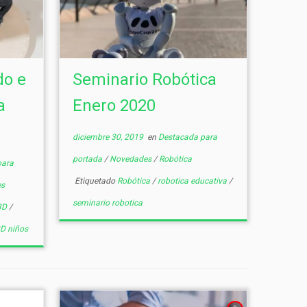
do e
Seminario Robótica
a
Enero 2020
diciembre 30, 2019
en
Destacada para
portada
/
Novedades
/
Robótica
para
Etiquetado
Robótica
/
robotica educativa
/
s
seminario robotica
 3D
/
D niños