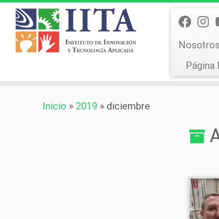
Nosotro
Página 
Saltar
Inicio
»
2019
»
diciembre
al
contenido
A