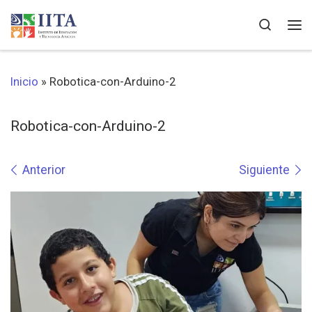
Saltar al contenido
Search
Me
Inicio
»
Robotica-con-Arduino-2
Robotica-con-Arduino-2
Navegación de imágenes
Anterior
Siguiente