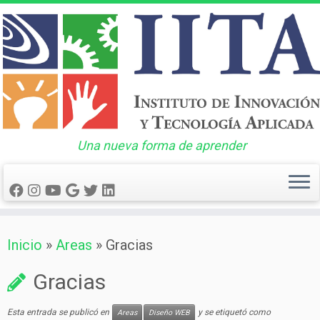
Una nueva forma de aprender
Saltar
Inicio
»
Areas
»
Gracias
al
contenido
Gracias
Esta entrada se publicó en
y se etiquetó como
Areas
Diseño WEB